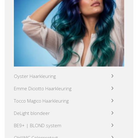
Oyster Haarkleuring
Emme Diciotto Haarkleuring
Tocco Magico Haarkleuring
DeLight blondeer
BE9+ | BLOND system
OHANIC Colorprotect