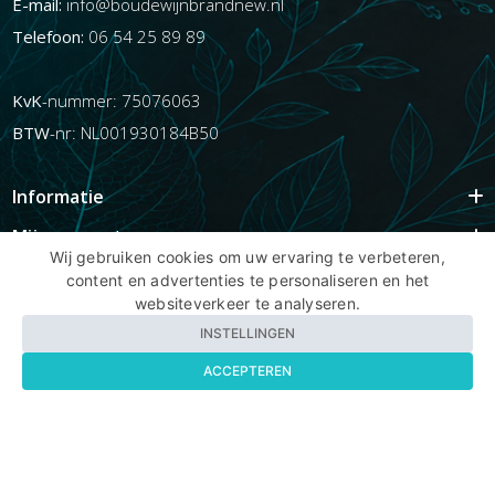
E-mail:
info@boudewijnbrandnew.nl
Telefoon:
06 54 25 89 89
KvK
-nummer: 75076063
BTW
-nr: NL001930184B50
Informatie
Mijn account
Wij gebruiken cookies om uw ervaring te verbeteren,
Info
content en advertenties te personaliseren en het
websiteverkeer te analyseren.
Populaire Tags
INSTELLINGEN
ACCEPTEREN
Copyright BBNhair.nl