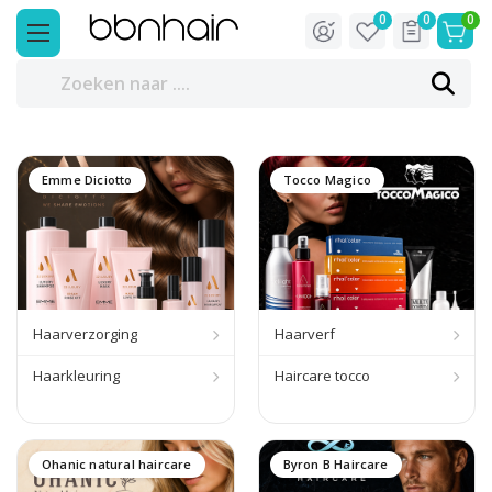
0
0
0
Emme Diciotto
Tocco Magico
Haarverzorging
Haarverf
Haarkleuring
Haircare tocco
Ohanic natural haircare
Byron B Haircare