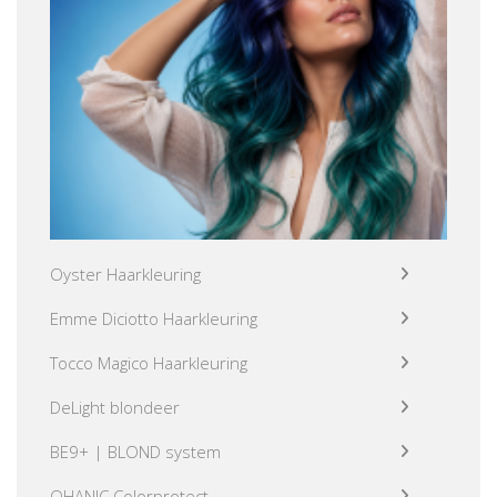
Oyster Haarkleuring
Emme Diciotto Haarkleuring
Tocco Magico Haarkleuring
DeLight blondeer
BE9+ | BLOND system
OHANIC Colorprotect