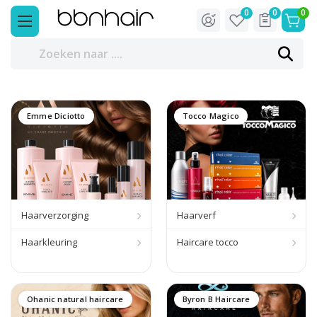
0
0
0
Emme Diciotto
Tocco Magico
Haarverzorging
Haarverf
Haarkleuring
Haircare tocco
Ohanic natural haircare
Byron B Haircare